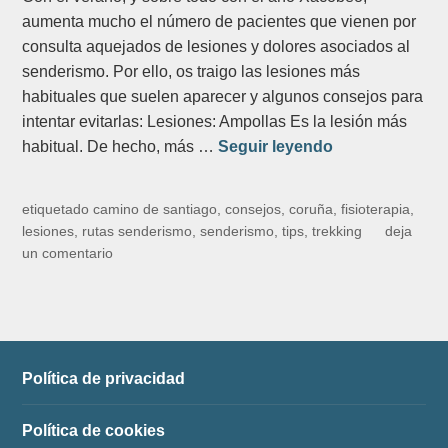
aumenta mucho el número de pacientes que vienen por
consulta aquejados de lesiones y dolores asociados al
senderismo. Por ello, os traigo las lesiones más
habituales que suelen aparecer y algunos consejos para
intentar evitarlas: Lesiones: Ampollas Es la lesión más
¿
habitual. De hecho, más …
Seguir leyendo
P
r
etiquetado
camino de santiago
,
consejos
,
coruña
,
fisioterapia
,
e
lesiones
,
rutas senderismo
,
senderismo
,
tips
,
trekking
deja
p
un comentario
a
r
a
n
d
Política de privacidad
o
“
Política de cookies
O