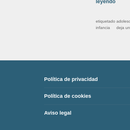
¿
leyendo
A
q
etiquetado
adoles
u
infancia
deja u
é
d
e
p
o
r
Política de privacidad
t
e
Política de cookies
o
a
Aviso legal
c
t