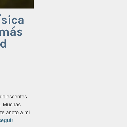
ísica
 más
ud
adolescentes
n. Muchas
te anoto a mi
eguir