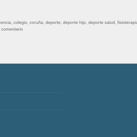
cencia
,
colegio
,
coruña
,
deporte
,
deporte hijo
,
deporte salud
,
fisioterap
n comentario