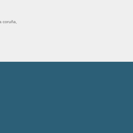
ia coruña
,