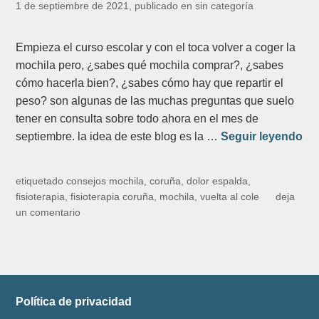
1 de septiembre de 2021
, publicado en
sin categoría
Empieza el curso escolar y con el toca volver a coger la
mochila pero, ¿sabes qué mochila comprar?, ¿sabes
cómo hacerla bien?, ¿sabes cómo hay que repartir el
peso? son algunas de las muchas preguntas que suelo
tener en consulta sobre todo ahora en el mes de
V
septiembre. la idea de este blog es la …
Seguir leyendo
u
e
etiquetado
consejos mochila
,
coruña
,
dolor espalda
,
l
fisioterapia
,
fisioterapia coruña
,
mochila
,
vuelta al cole
deja
t
un comentario
a
a
l
c
o
Política de privacidad
l