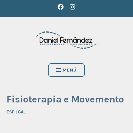
Saltar
FACEBOOK
INSTAGRAM
FISIOTERAPIA Y MOVIMIENTO
al
contenido
DANIEL FERNÁNDEZ
MENÚ
Fisioterapia e Movemento
ESP
|
GAL